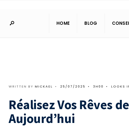
Search
Skip
for:
to
content
HOME
BLOG
CONSEI
WRITTEN BY
MICKAEL
•
25/07/2025
•
3H00
•
LOOKS I
Réalisez Vos Rêves de
Aujourd’hui