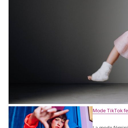
Mode TikTok fe
La mode fémini