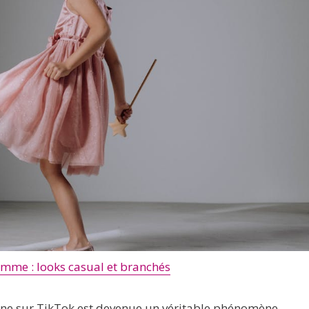
mme : looks casual et branchés
ne sur TikTok est devenue un véritable phénomène