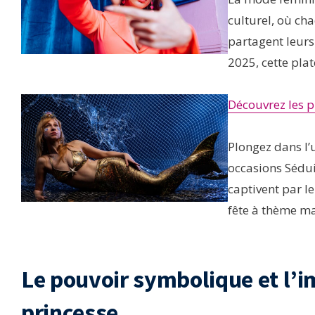
culturel, où cha
partagent leurs
2025, cette pla
Découvrez les p
Plongez dans l’
occasions Sédui
captivent par le
fête à thème m
Le pouvoir symbolique et l’im
princesse