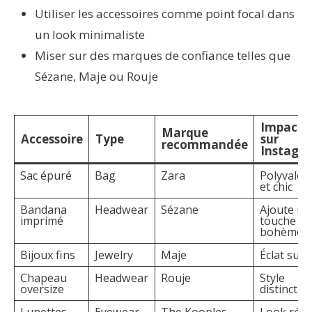
Utiliser les accessoires comme point focal dans
un look minimaliste
Miser sur des marques de confiance telles que
Sézane, Maje ou Rouje
Impact
Marque
Accessoire
Type
sur
recommandée
Instagr
Sac épuré
Bag
Zara
Polyvalen
et chic
Bandana
Headwear
Sézane
Ajoute un
imprimé
touche
bohème
Bijoux fins
Jewelry
Maje
Éclat subti
Chapeau
Headwear
Rouje
Style
oversize
distinctif
Lunettes
Eyewear
The Kooples
Look rétr