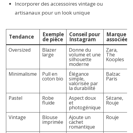
Incorporer des accessoires vintage ou
artisanaux pour un look unique
Exemple
Conseil pour
Marque
Tendance
de pièce
Instagram
associée
Oversized
Blazer
Donne du
Zara,
large
volume et une
The
silhouette
Kooples
moderne
Minimalisme
Pull en
Élégance
Balzac
coton bio
simple,
Paris
valorisée par
la durabilité
Pastel
Robe
Aspect doux
Sézane,
fluide
et
Rouje
photogénique
Vintage
Blouse
Ajoute un
Rouje
imprimée
cachet
romantique