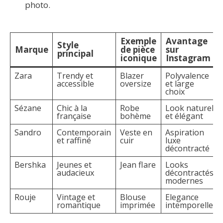
photo.
Exemple
Avantage
Style
Marque
de pièce
sur
principal
iconique
Instagram
Zara
Trendy et
Blazer
Polyvalence
accessible
oversize
et large
choix
Sézane
Chic à la
Robe
Look naturel
française
bohème
et élégant
Sandro
Contemporain
Veste en
Aspiration
et raffiné
cuir
luxe
décontracté
Bershka
Jeunes et
Jean flare
Looks
audacieux
décontractés
modernes
Rouje
Vintage et
Blouse
Elegance
romantique
imprimée
intemporelle