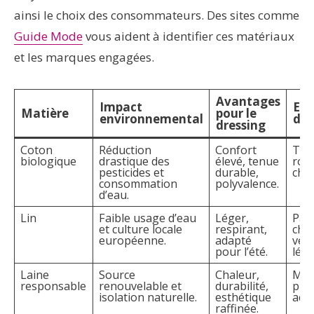
ainsi le choix des consommateurs. Des sites comme
Guide Mode
vous aident à identifier ces matériaux
et les marques engagées.
Avantages
Impact
Exe
Matière
pour le
environnemental
d’u
dressing
Coton
Réduction
Confort
T-sh
biologique
drastique des
élevé, tenue
rob
pesticides et
durable,
che
consommation
polyvalence.
d’eau.
Lin
Faible usage d’eau
Léger,
Pan
et culture locale
respirant,
chem
européenne.
adapté
ves
pour l’été.
lég
Laine
Source
Chaleur,
Man
responsable
renouvelable et
durabilité,
pull
isolation naturelle.
esthétique
acc
raffinée.