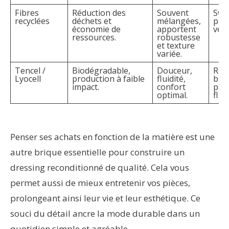
Fibres
Réduction des
Souvent
Swe
recyclées
déchets et
mélangées,
pan
économie de
apportent
ves
ressources.
robustesse
et texture
variée.
Tencel /
Biodégradable,
Douceur,
Rob
Lyocell
production à faible
fluidité,
blo
impact.
confort
pan
optimal.
flui
Penser ses achats en fonction de la matière est une
autre brique essentielle pour construire un
dressing reconditionné de qualité. Cela vous
permet aussi de mieux entretenir vos pièces,
prolongeant ainsi leur vie et leur esthétique. Ce
souci du détail ancre la mode durable dans un
quotidien simple et agréable.