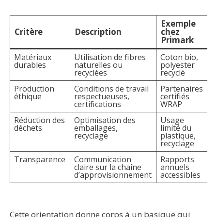
Exemple
C
Critère
Description
chez
Primark
Matériaux
Utilisation de fibres
Coton bio,
H
durables
naturelles ou
polyester
recyclées
recyclé
Production
Conditions de travail
Partenaires
C
éthique
respectueuses,
certifiés
certifications
WRAP
Réduction des
Optimisation des
Usage
K
déchets
emballages,
limité du
recyclage
plastique,
recyclage
Transparence
Communication
Rapports
P
claire sur la chaîne
annuels
S
d’approvisionnement
accessibles
Cette orientation donne corps à un basique qui