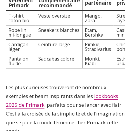
vêtement
complémentaire
partenaire
privil
Primark
recommandé
T-shirt
Veste oversize
Mango,
Street
coton bio
Zara
layeri
Robe lin
Sneakers blanches
Etam,
Casual
mi-longue
Bershka
minim
Cardigan
Ceinture large
Pimkie,
Chic
léger
Stradivarius
bohè
Pantalon
Sac cabas coloré
Monki,
Estival
fluide
Kiabi
urbai
Les plus curieuses trouveront de nombreux
exemples et beam inspirants dans les
lookbooks
2025 de Primark
, parfaits pour se lancer avec flair.
C’est à la croisée de la simplicité et de l’imagination
que se joue la mode féminine chez Primark cette