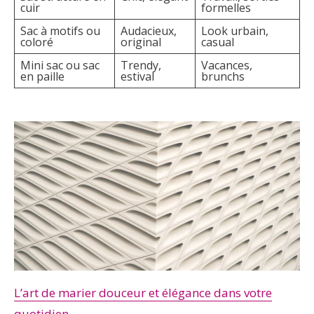
cuir
formelles
Sac à motifs ou
Audacieux,
Look urbain,
coloré
original
casual
Mini sac ou sac
Trendy,
Vacances,
en paille
estival
brunchs
L’art de marier douceur et élégance dans votre
quotidien